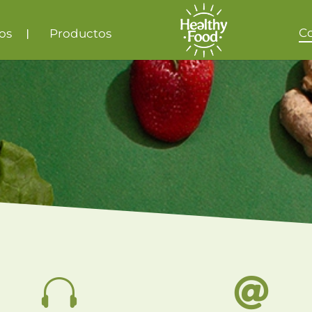
C
os
Productos

