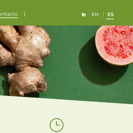
ontacto
}