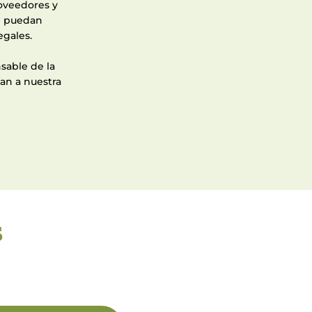
roveedores y
e puedan
egales.
sable de la
an a nuestra
s