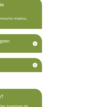
de
 consumo masivo,
 gran
a?
das, toppings de