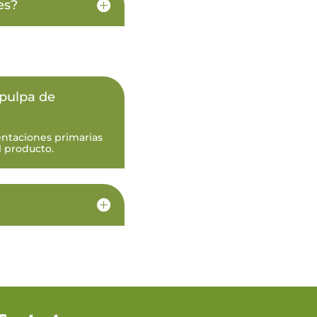
es?
 pulpa de
entaciones primarias
l producto.